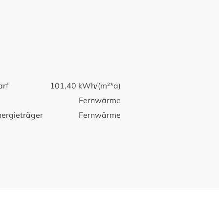
arf
101,40 kWh/(m²*a)
Fernwärme
nergieträger
Fernwärme