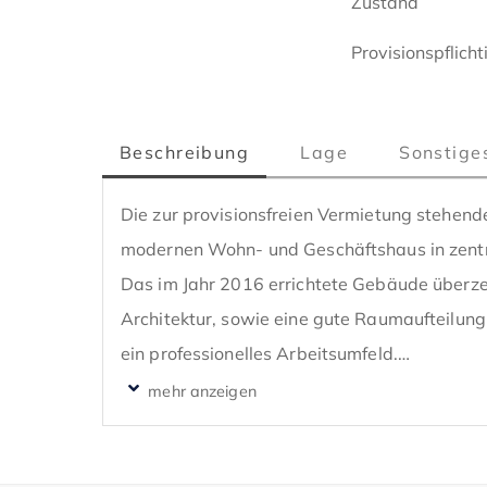
Zustand
Provisionspflicht
Beschreibung
Lage
Sonstige
Die zur provisionsfreien Vermietung stehende
modernen Wohn- und Geschäftshaus in zentr
Das im Jahr 2016 errichtete Gebäude überzeu
Architektur, sowie eine gute Raumaufteilung 
ein professionelles Arbeitsumfeld.

Die Bürofläche im 4. Obergeschoss umfasst 
über einen Aufzug, sowie das zentrale Treppe