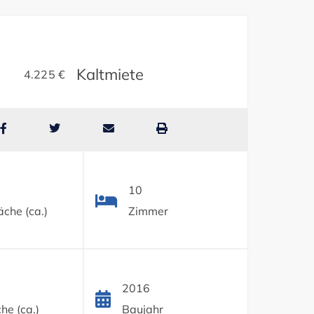
Kaltmiete
4.225 €
10
che (ca.)
Zimmer
2016
he (ca.)
Baujahr