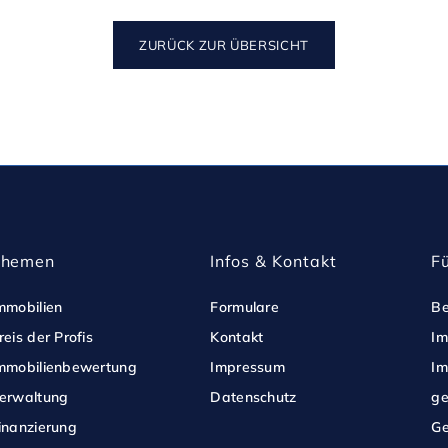
sanlage ein komfortables Raumklima. 

ZURÜCK ZUR ÜBERSICHT
zungsanlage mit Heizkörpern.

Annastraße als auch vom Ernst-Reuter-
table sowie barrierearme Erschließung 
Themen
Infos & Kontakt
F
mmobilien
Formulare
Be
reis der Profis
Kontakt
Im
mmobilienbewertung
Impressum
Im
erwaltung
Datenschutz
ge
inanzierung
Ge