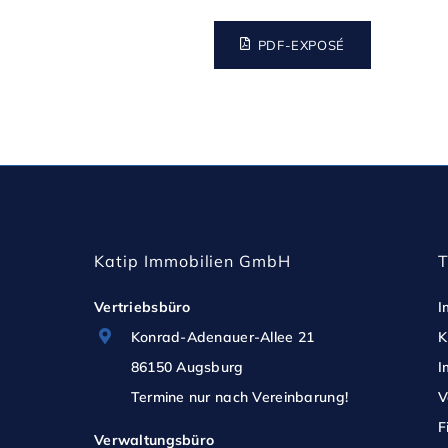
in Kombination mit der integrierten Lüftung
PDF-EXPOSÉ
Die Beheizung erfolgt über eine zentrale Hei
Der Zugang zum Objekt ist sowohl von der 
Platz möglich und gewährleistet eine komfor
der Büroflächen.
Katip Immobilien GmbH
Vertriebsbüro
I
Konrad-Adenauer-Allee 21
K
86150 Augsburg
I
Termine nur nach Vereinbarung!
V
F
Verwaltungsbüro