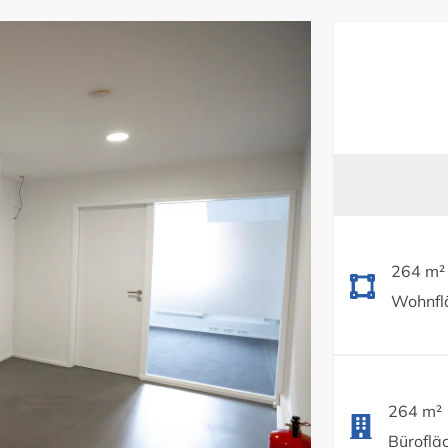
264 m²
Wohnflä
264 m²
Bürofläc