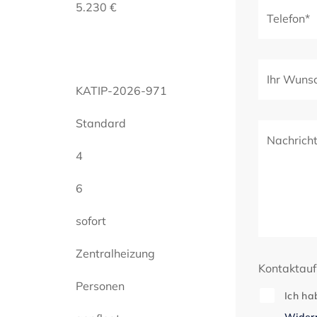
5.230 €
Telefon*
Ihr Wuns
KATIP-2026-971
Standard
Nachrich
4
6
sofort
Zentralheizung
Kontaktau
Personen
Ich ha
Widerr