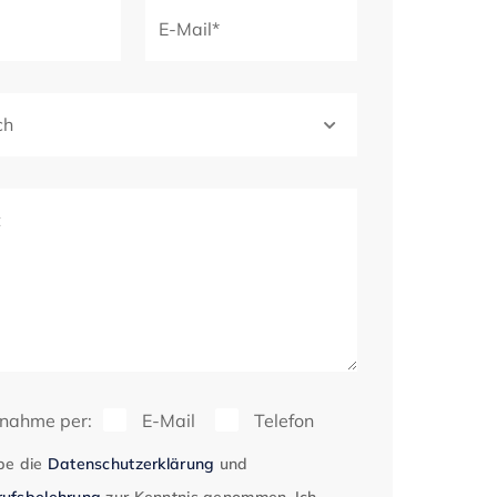
E-Mail*
ch
t
fnahme per:
E-Mail
Telefon
be die
Datenschutzerklärung
und
ufsbelehrung
zur Kenntnis genommen. Ich