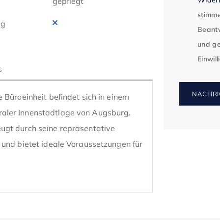
gepflegt
stimme
ig
Beantw
und ge
Einwil
s
NACHRI
 Büroeinheit befindet sich in einem 
aler Innenstadtlage von Augsburg. 
gt durch seine repräsentative 
und bietet ideale Voraussetzungen für 
insgesamt ca. 264 m² und ist bequem 
nhaus erreichbar. Durch die zentrale 