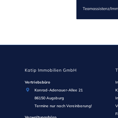
Teamassistenz/Immo
Katip Immobilien GmbH
Vertriebsbüro
I
Konrad-Adenauer-Allee 21
K
86150 Augsburg
I
Termine nur nach Vereinbarung!
V
F
Verwaltungsbüro