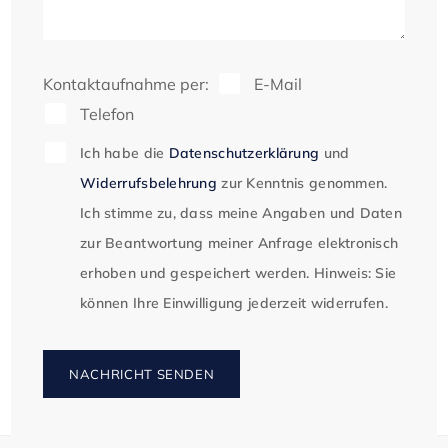
Besonderheit:

Diese attraktive Immobilie befindet sich auf einem 
Kontaktaufnahme per:
E-Mail
Erbpachtgrundstück, was sie zu einer 
Telefon
hervorragenden Investition mit hoher Rendite 
macht. Der Kaufpreis ist äußerst attraktiv und 
Ich habe die
Datenschutzerklärung
und
bietet eine seltene Gelegenheit für Eigennutzer und 
Widerrufsbelehrung
zur Kenntnis genommen.
Ich stimme zu, dass meine Angaben und Daten
Kapitalanleger gleichermaßen.

zur Beantwortung meiner Anfrage elektronisch
erhoben und gespeichert werden. Hinweis: Sie
Lassen Sie sich diese Gelegenheit nicht entgehen! 
können Ihre Einwilligung jederzeit widerrufen.
Vereinbaren Sie noch heute einen 
Besichtigungstermin und entdecken Sie Ihr neues 
Zuhause.
NACHRICHT SENDEN