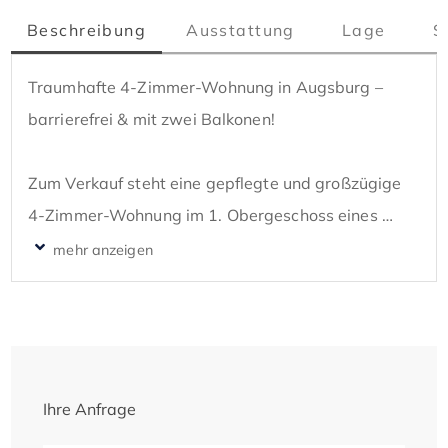
Beschreibung
Ausstattung
Lage
S
Traumhafte 4-Zimmer-Wohnung in Augsburg – 
barrierefrei & mit zwei Balkonen!

Zum Verkauf steht eine gepflegte und großzügige 
4-Zimmer-Wohnung im 1. Obergeschoss eines 
modernen Mehrfamilienhauses in Augsburg. Mit 
einer Wohnfläche von ca. 90 m² bietet diese 
Immobilie höchsten Wohnkomfort und eine 
durchdachte Raumaufteilung.

Highlights der Wohnung:

Ihre Anfrage
Barrierefreier Zugang: Die Wohnung ist sowohl 