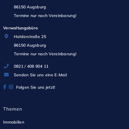
Mit einem Glasfaseranschluss, 
86150 Augsburg
Fernwärmeanschlüssen, Photovoltaik, 
Termine nur nach Vereinbarung!
Tiefgaragenstellplätzen und barrierefreien 
Verwaltungsbüro
Zugängen entspricht dieses Objekt den höchsten 
Halderstraße 25
Standards moderner und umweltbewusster 
86150 Augsburg
Gewerbeimmobilien. 

Termine nur nach Vereinbarung!
**Lebendiges Quartier und Mobilität:**

0821 / 408 904 11
Senden Sie uns eine E-Mail
Profitieren Sie von einem vielseitigen Nutzungsmix 
Folgen Sie uns jetzt!
aus Wohnen, Kultur und Gewerbe. Die 
Gewerbeflächen im "Kampeo" sind nur wenige 
Themen
Gehminuten von der wunderschönen Innenstadt 
Kemptens entfernt und bieten ein reizvolles Umland 
Immobilien