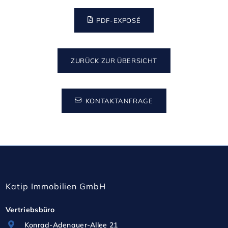
Teppichfließen ausgestattet, welche eine lange 
Lebensdauer haben und Dank modularer Bauweise 
PDF-EXPOSÉ
potenzielle Reparaturen erleichtert. 

Das Gebäude verfolgt aktiv umweltfreundliche 
ZURÜCK ZUR ÜBERSICHT
Prinzipien durch den Einsatz von nachhaltigen 
Baumaterialien, sowie die Integration von 
Photovoltaik-Technologien. Dabei strebt das 
KONTAKTANFRAGE
Projekt die angesehene DGNB Gold-Zertifizierung 
an, um höchste Standards in Bezug auf ökologische, 
ökonomische und soziokulturelle Aspekte zu 
erfüllen. 

Katip Immobilien GmbH
**Infrastruktur und Technologie:**

Vertriebsbüro
Konrad-Adenauer-Allee 21