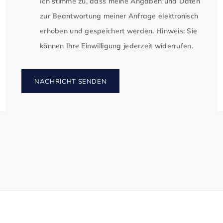
Ich stimme zu, dass meine Angaben und Daten
zur Beantwortung meiner Anfrage elektronisch
**Nachhaltigkeit und Energieeffizienz**

erhoben und gespeichert werden. Hinweis: Sie
können Ihre Einwilligung jederzeit widerrufen.
Die Büroflächen sind mit nachhaltigen 
Teppichfließen ausgestattet, welche eine lange 
Lebensdauer haben und Dank modularer Bauweise 
NACHRICHT SENDEN
potenzielle Reparaturen erleichtert. 

Das Gebäude verfolgt aktiv umweltfreundliche 
Prinzipien durch den Einsatz von nachhaltigen 
Baumaterialien, sowie die Integration von 
Photovoltaik-Technologien. Dabei strebt das 
Projekt die angesehene DGNB Gold-Zertifizierung 
an, um höchste Standards in Bezug auf ökologische, 
ökonomische und soziokulturelle Aspekte zu 