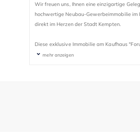
Wir freuen uns, Ihnen eine einzigartige Gelege
hochwertige Neubau-Gewerbeimmobilie im E
direkt im Herzen der Stadt Kempten. 

Diese exklusive Immobilie am Kaufhaus "For
Innenstadt bietet eine erstklassige Lage, so
verschiedenste Nutzungen mit innovativen Te
Die Gewerbeflächen des "Kampeo" erstrecken
und befinden sich im Erdgeschoss mit repräs
Die hier angebotene Teilfläche verfügt über 
provisionsfrei zu erhalten. Vollflächigen Fens
Präsentationsmöglichkeit für Ihr Geschäft.
