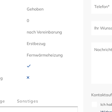
Telefon*
Gehoben
0
Ihr Wuns
nach Vereinbarung
Erstbezug
Nachrich
Fernwärmeheizung
ig
Kontaktau
ge
Sonstiges
Ich ha
Widerr