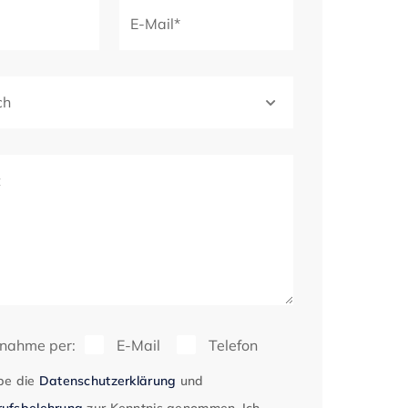
E-Mail*
ch
t
fnahme per:
E-Mail
Telefon
be die
Datenschutzerklärung
und
ufsbelehrung
zur Kenntnis genommen. Ich