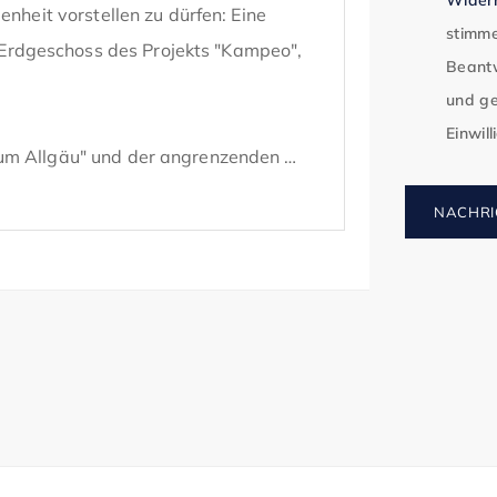
nheit vorstellen zu dürfen: Eine 
stimme
rdgeschoss des Projekts "Kampeo", 
Beantw
und ge
Einwil
um Allgäu" und der angrenzenden 
wie herausragende Möglichkeiten für 
NACHRI
chnologien.

 sich über insgesamt ca. 1.829 m² 
entativen Eingangsbereich. 

ca. 152 m² in Erdgeschosslage und ist 
terfronten bieten die perfekte 