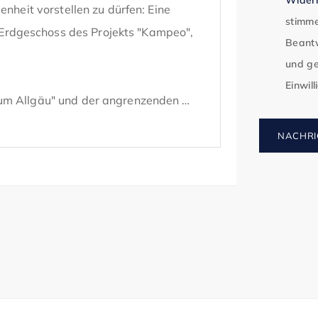
nheit vorstellen zu dürfen: Eine 
stimme
rdgeschoss des Projekts "Kampeo", 
Beantw
und ge
Einwil
um Allgäu" und der angrenzenden 
wie herausragende Möglichkeiten für 
NACHRI
chnologien.

 sich über insgesamt ca. 1.829 m² 
entativen Eingangsbereich. 

ca. 179 m² in Erdgeschosslage und ist 
terfronten bieten die perfekte 