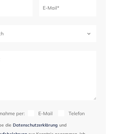
E-Mail*
ch
t
fnahme per:
E-Mail
Telefon
be die
Datenschutzerklärung
und
ufsbelehrung
zur Kenntnis genommen. Ich