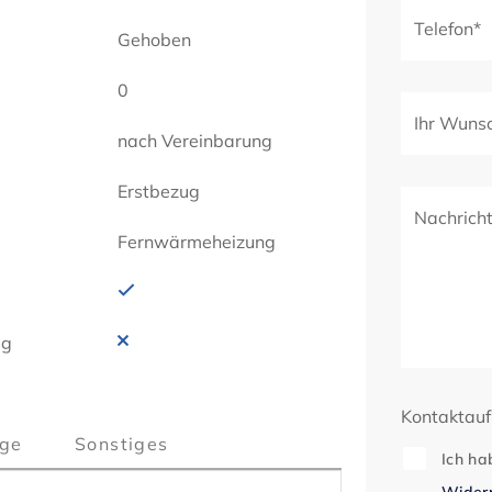
Telefon*
Gehoben
0
Ihr Wuns
nach Vereinbarung
Erstbezug
Nachrich
Fernwärmeheizung
ig
Kontaktau
ge
Sonstiges
Ich ha
Widerr