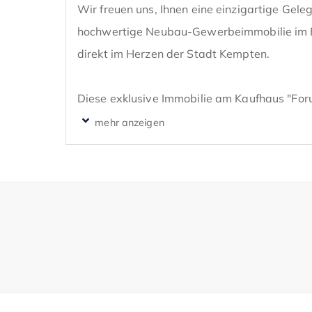
Wir freuen uns, Ihnen eine einzigartige Gelege
hochwertige Neubau-Gewerbeimmobilie im E
direkt im Herzen der Stadt Kempten. 

Diese exklusive Immobilie am Kaufhaus "For
Innenstadt bietet eine erstklassige Lage, so
verschiedenste Nutzungen mit innovativen Te
Die Gewerbeflächen des "Kampeo" erstrecken
und befinden sich im Erdgeschoss mit repräs
Die hier angebotene Teilfläche verfügt über 
provisionsfrei zu erhalten. Vollflächigen Fens
Präsentationsmöglichkeit für Ihr Geschäft.
