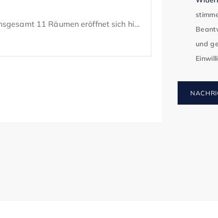
stimme
nsgesamt 11 Räumen eröffnet sich hier 
Beantw
r strukturierte Laborarbeit als auch für 
und ge
bestens geeignet ist.

Einwil
t somit eine individuelle Gestaltung 
NACHRI
en des Mieters. Gleichzeitig sind 
n Voraussetzungen vorhanden, sodass 


stungsfähige Infrastruktur mit 
Absaug- und Lüftungssystemen, 
rbarer Luftfeuchtigkeit, Lastenaufzug 