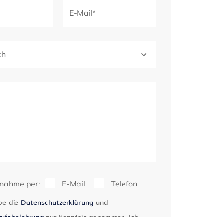
E-Mail*
ch
t
fnahme per:
E-Mail
Telefon
be die
Datenschutzerklärung
und
ufsbelehrung
zur Kenntnis genommen. Ich