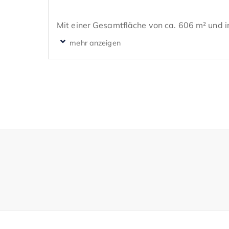
Mit einer Gesamtfläche von ca. 606 m² und i
eine vielseitig nutzbare Einheit, die sowohl fü
begleitende Büro- oder Auswertungsbereiche 
Das Labor wird leer übergeben und ermöglich
und Anpassung an die jeweiligen Anforderung
bereits sämtliche grundlegenden technische
ein schneller und effizienter Start möglich ist.
Die Laborflächen bieten eine moderne und lei
umfassender Medienversorgung, separaten 
Vollklimatisierung, Spezialräumen mit regulie
sowie aktueller Brandmeldetechnik.
