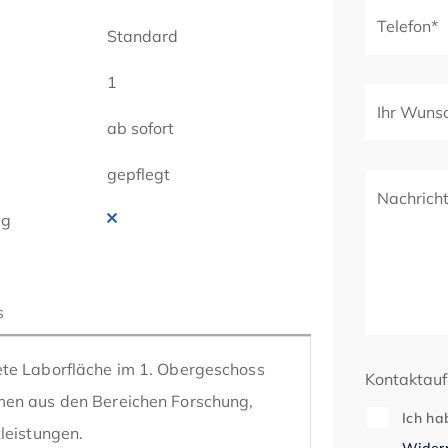
Telefon*
Standard
1
Ihr Wuns
ab sofort
gepflegt
Nachrich
ig
s
te Laborfläche im 1. Obergeschoss 
Kontaktau
men aus den Bereichen Forschung, 
Ich ha
leistungen.

Widerr