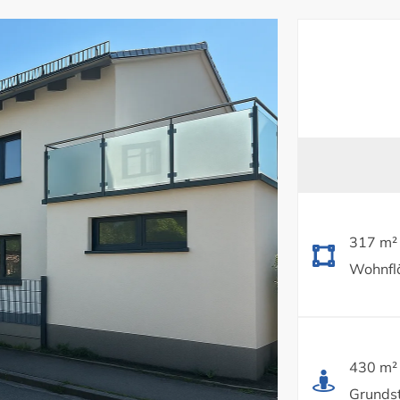
317 m²
Wohnflä
430 m²
Grundst