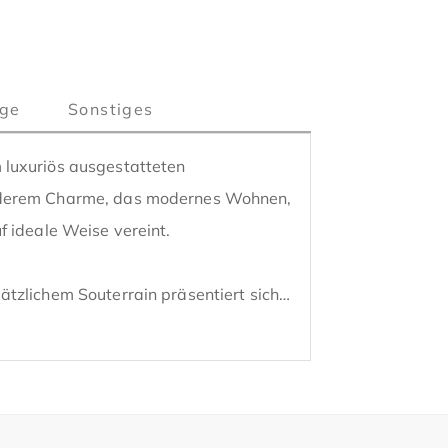
ge
Sonstiges
luxuriös ausgestatteten 
nderem Charme, das modernes Wohnen, 
 ideale Weise vereint. 

tzlichem Souterrain präsentiert sich 
flegte Immobilie mit flexibler 
t mit durchdachter Raumaufteilung 