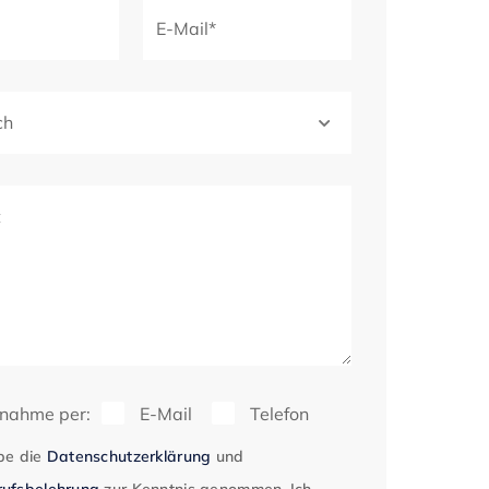
E-Mail*
ch
t
fnahme per:
E-Mail
Telefon
be die
Datenschutzerklärung
und
ufsbelehrung
zur Kenntnis genommen. Ich