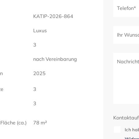
Telefon*
KATIP-2026-864
Luxus
Ihr Wuns
3
nach Vereinbarung
Nachrich
en
2025
ze
3
3
Kontaktau
Fläche (ca.)
78 m²
Ich ha
Widerr