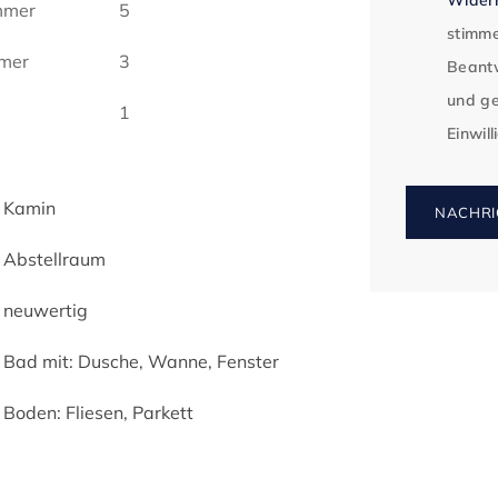
mmer
5
stimme
mer
3
Beantw
und ge
1
Einwil
Kamin
NACHRI
Abstellraum
neuwertig
Bad mit: Dusche, Wanne, Fenster
Boden: Fliesen, Parkett