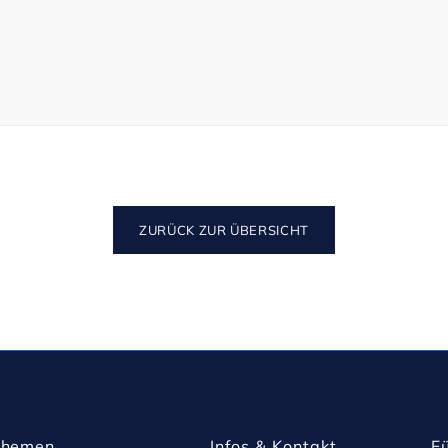
h Kapitalanlegern eine attraktive 
inbarung bezugsfertig.

ige Wohneinheiten, wobei das 
hoss eine zusammenhängende 
rzeit separat vermietet und kann bei 
eiterhin zur Vermietung bereitgestellt 
ZURÜCK ZUR ÜBERSICHT
ei vielseitig nutzbare Zimmer, einen 
, einen Heizungsraum sowie ein 
ume sind wohnlich gestaltet und 
ice, Hobbys oder als private 
 setzt sich auch hier fort und sorgt 
Themen
Infos & Kontakt
F