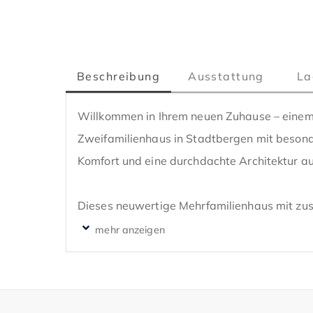
Beschreibung
Ausstattung
La
Willkommen in Ihrem neuen Zuhause – einem 
Zweifamilienhaus in Stadtbergen mit beso
Komfort und eine durchdachte Architektur auf
Dieses neuwertige Mehrfamilienhaus mit zusä
als hochwertig ausgestattete und äußerst gep
Nutzungsmöglichkeit.

Die Immobilie vereint modernen Wohnkomfor