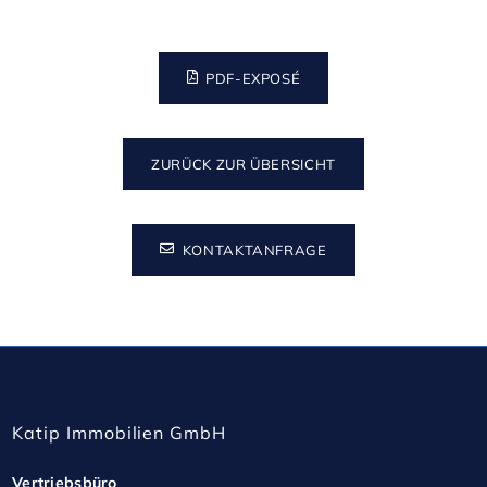
Verfügbarkeit:

•	Die Mieteinheit im Westflügel mit 3.124,98 m² ist 
PDF-EXPOSÉ
ab sofort verfügbar.

•	Alle weiteren Mieteinheiten des Atrium Palastes 
ZURÜCK ZUR ÜBERSICHT
sind ab sofort verfügbar, sodass auch eine 
kurzfristige Anmietung realisierbar ist.

KONTAKTANFRAGE
Nutzen Sie diese einzigartige Gelegenheit, in einer 
erstklassigen Büroimmobilie mit herausragender 
Ausstattung und flexiblen 
Gestaltungsmöglichkeiten zu arbeiten. 

Katip Immobilien GmbH
Kontaktieren Sie uns jetzt, um weitere 
Vertriebsbüro