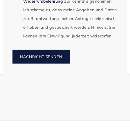
Ausstattung:

Widerrufsbelehrung
zur Kenntnis genommen.
Ich stimme zu, dass meine Angaben und Daten
•	Moderne Büroflächen mit hervorragender 
zur Beantwortung meiner Anfrage elektronisch
Flächeneffizienz

erhoben und gespeichert werden. Hinweis: Sie
•	Flexible Gestaltungsmöglichkeiten, von Open-
können Ihre Einwilligung jederzeit widerrufen.
Space bis Einzelbürolösungen

•	Lichte Raumhöhe von 3,00 m

•	Exzellente IT-Infrastruktur im gesamten Atrium 
NACHRICHT SENDEN
Palast

•	Natürliche Be- und Entlüftung über Dreh- und 
Kippfenster in allen Büros und Teilbereichen, 
zusätzlich mit klimatisierter Lüftungsanlage oder 
Umluftkühlgeräten ausgestattet

•	Außenliegender elektrischer Sonnenschutz, 
teilweise innenliegender Blendschutz
