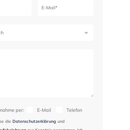
E-Mail*
ch
t
fnahme per:
E-Mail
Telefon
be die
Datenschutzerklärung
und
ufsbelehrung
zur Kenntnis genommen. Ich