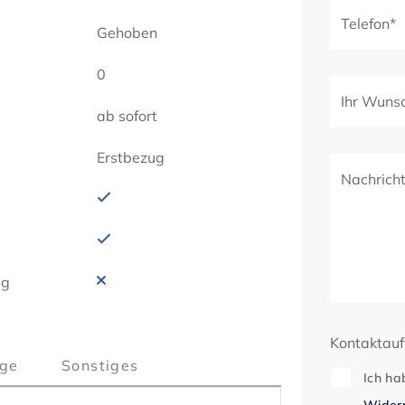
Telefon*
Gehoben
0
Ihr Wuns
ab sofort
Erstbezug
Nachrich
ig
Kontaktau
ge
Sonstiges
Ich ha
Widerr