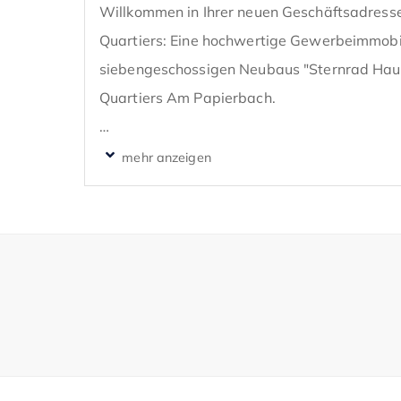
Willkommen in Ihrer neuen Geschäftsadresse
Quartiers: Eine hochwertige Gewerbeimmobil
siebengeschossigen Neubaus "Sternrad Haus N
Quartiers Am Papierbach. 

Mit einer Gesamtfläche von 221 m² in Erdges
Fensterfronten bietet die Einheit perfekte Prä
Geschäft.

Die Einheit ist nach Vereinbarung sofort bezug
erwerben.

Die festgelegte Mietpreisgestaltung der zu v
21,00€ / m² (Standardausführung) + individ