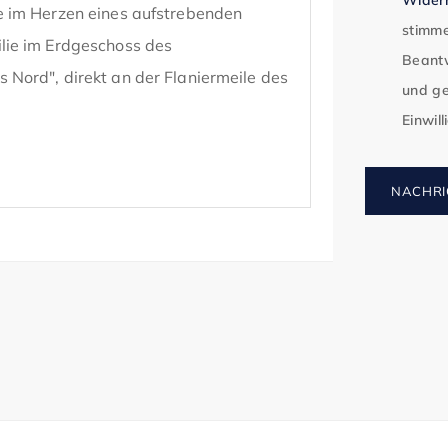
 im Herzen eines aufstrebenden 
stimme
ie im Erdgeschoss des 
Beantw
ord", direkt an der Flaniermeile des 
und ge
Einwil
chosslage sowie vollflächigen 
NACHRI
sentationsmöglichkeiten für Ihr 
sfertig und provisionsfrei zu 
ermietenden Fläche beläuft sich auf 
uelle Änderungswünsche.
