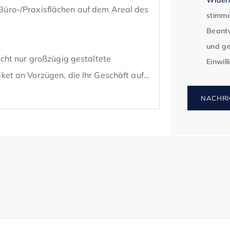
e Büro-/Praxisflächen auf dem Areal des 
stimme
Beantw
und ge
ht nur großzügig gestaltete 
Einwil
t an Vorzügen, die Ihr Geschäft auf 
NACHRI
ca. 19.592 m2 (BGF) und ist auf 2 
 Eingangsbereichen. 

ugsfertig und provisionsfrei.

ermietenden Fläche beläuft sich auf 
elle Änderungswünsche.
