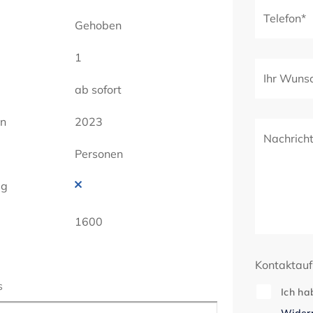
Telefon*
Gehoben
1
Ihr Wuns
ab sofort
en
2023
Nachrich
Personen
ig
1600
Kontaktau
s
Ich ha
Widerr