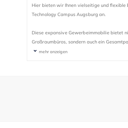
Hier bieten wir Ihnen vielseitige und flexibl
Technology Campus Augsburg an.

Diese expansive Gewerbeimmobilie bietet nic
Großraumbüros, sondern auch ein Gesamtpake
die nächste Ebene heben werden.

Die Immobilie erstreckt sich über insgesamt 
Etagen verteilt mit eigenen, repräsentativen
Die Gewerbeflächen ist nach Vereinbarung bez
Die festgelegte Mietpreisgestaltung der zu v
6,90€ / m2 (Standardausführung) + individu