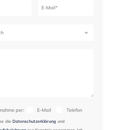
E-Mail*
ch
t
fnahme per:
E-Mail
Telefon
be die
Datenschutzerklärung
und
ufsbelehrung
zur Kenntnis genommen. Ich