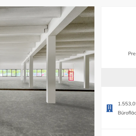
Pre
1.553,0
Bürofläc