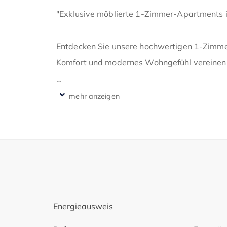
"Exklusive möblierte 1-Zimmer-Apartments i
Entdecken Sie unsere hochwertigen 1-Zimme
Komfort und modernes Wohngefühl vereinen.
Merkmale der Apartments:

55 möblierte Apartments: Die meisten verfüg
bieten somit zusätzlichen Wohnraum im Freie
Moderne Einbauküchen: Ausgestattet mit Elek
das Kochen zum Vergnügen machen.

Energieausweis
Wohnfläche: Die Apartments bieten eine Woh