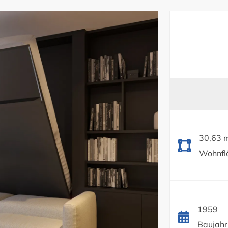
30,63 
Wohnflä
1959
Baujahr