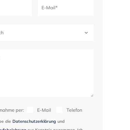
E-Mail*
ch
t
fnahme per:
E-Mail
Telefon
be die
Datenschutzerklärung
und
ufsbelehrung
zur Kenntnis genommen. Ich