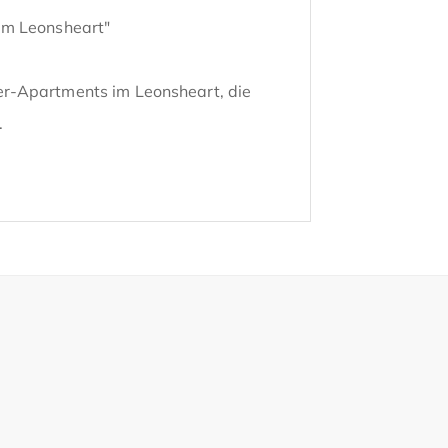
m Leonsheart"

r-Apartments im Leonsheart, die 


en über einen eigenen Balkon und 
n.

trogeräten namhafter Hersteller, die 
nfläche von 22,5 bis 32,9 m²* und 