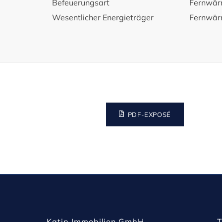
Befeuerungsart
Fernwä
sind somit ideal für Singles oder Paare.

Wesentlicher Energieträger
Fernwä
Möbliert und bezugsfertig: Unsere Apartments
für einen stressfreien Einzug. Die in den Abbi
Ihnen eine mögliche Möblierungsvariante dar 
des Wohnambientes. 

PDF-EXPOSÉ
Komfortable Fußbodenheizung: Jedes Apartme
Fußbodenheizung mit Einzelraumregler für i
Hochwertige Sanitärausstattung: Die Bade
qualitativ hochwertigen Sanitärobjekten.

Design-Fußbodenbelag in Fischgrät-Optik: Ein
Katip Immobilien GmbH