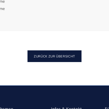
rme
rme
 sind vollständig möbliert und bereit 
ldungen gezeigte Einrichtung stellt 
und vermittelt Ihnen einen Eindruck 
ZURÜCK ZUR ÜBERSICHT
nt verfügt über eine 
ndividuellen Wärmekomfort.

zimmer überzeugen mit modernen und 
 heller Vinylboden in Fischgrät-Optik 
Themen
Infos & Kontakt
F