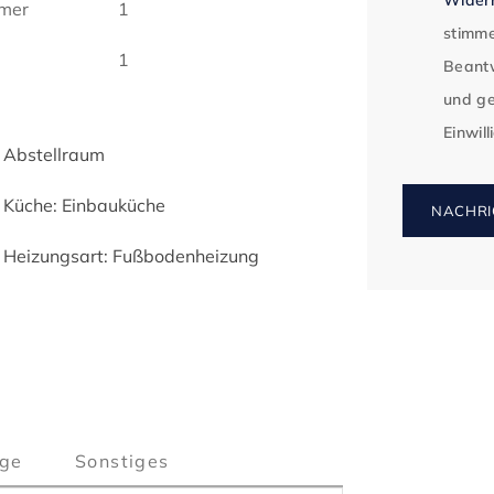
mer
1
stimme
1
Beantw
und ge
Einwil
Abstellraum
Küche: Einbauküche
NACHRI
Heizungsart: Fußbodenheizung
ge
Sonstiges