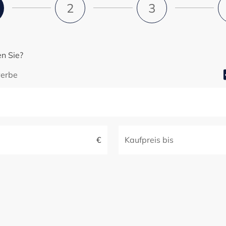
2
3
n Sie?
erbe
€
Kaufpreis bis