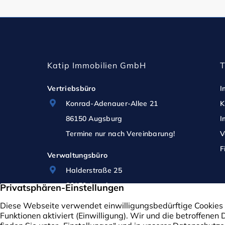
Katip Immobilien GmbH
Vertriebsbüro
I
Konrad-Adenauer-Allee 21
K
86150 Augsburg
I
Termine nur nach Vereinbarung!
V
F
Verwaltungsbüro
Halderstraße 25
86150 Augsburg
Termine nur nach Vereinbarung!
0821 / 408 904 11